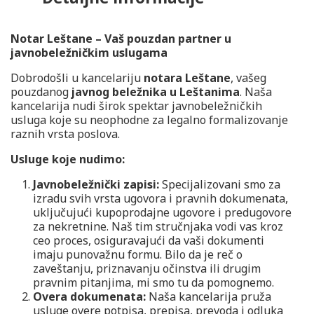
Notar Leštane – Vaš pouzdan partner u
javnobeležničkim uslugama
Dobrodošli u kancelariju
notara Leštane
, vašeg
pouzdanog
javnog beležnika u Leštanima
. Naša
kancelarija nudi širok spektar javnobeležničkih
usluga koje su neophodne za legalno formalizovanje
raznih vrsta poslova.
Usluge koje nudimo:
Javnobeležnički zapisi:
Specijalizovani smo za
izradu svih vrsta ugovora i pravnih dokumenata,
uključujući kupoprodajne ugovore i predugovore
za nekretnine. Naš tim stručnjaka vodi vas kroz
ceo proces, osiguravajući da vaši dokumenti
imaju punovažnu formu. Bilo da je reč o
zaveštanju, priznavanju očinstva ili drugim
pravnim pitanjima, mi smo tu da pomognemo.
Overa dokumenata:
Naša kancelarija pruža
usluge overe potpisa, prepisa, prevoda i odluka