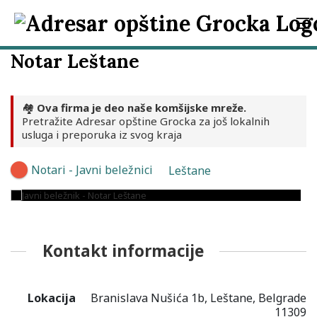
Notar Leštane
🏘️
Ova firma je deo naše komšijske mreže.
Pretražite Adresar opštine Grocka za još lokalnih
usluga i preporuka iz svog kraja
Notari - Javni beležnici
Leštane
Kontakt informacije
Lokacija
Branislava Nušića 1b, Leštane, Belgrade
11309