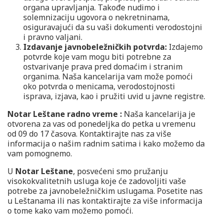
organa upravljanja. Takođe nudimo i
solemnizaciju ugovora o nekretninama,
osiguravajući da su vaši dokumenti verodostojni
i pravno valjani.
Izdavanje javnobeležničkih potvrda:
Izdajemo
potvrde koje vam mogu biti potrebne za
ostvarivanje prava pred domaćim i stranim
organima. Naša kancelarija vam može pomoći
oko potvrda o menicama, verodostojnosti
isprava, izjava, kao i pružiti uvid u javne registre.
Notar Leštane radno vreme :
Naša kancelarija je
otvorena za vas od ponedeljka do petka u vremenu
od 09 do 17 časova. Kontaktirajte nas za više
informacija o našim radnim satima i kako možemo da
vam pomognemo.
U
Notar Leštane
, posvećeni smo pružanju
visokokvalitetnih usluga koje će zadovoljiti vaše
potrebe za javnobeležničkim uslugama. Posetite nas
u Leštanama ili nas kontaktirajte za više informacija
o tome kako vam možemo pomoći.