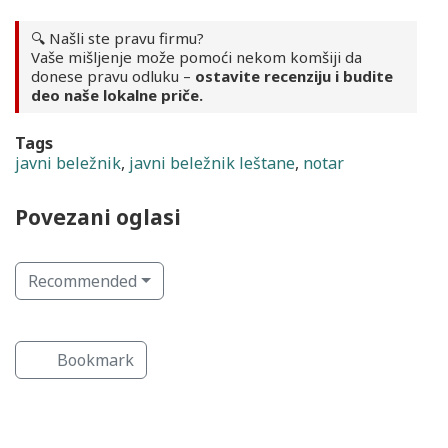
🔍 Našli ste pravu firmu?
Vaše mišljenje može pomoći nekom komšiji da
donese pravu odluku –
ostavite recenziju i budite
deo naše lokalne priče.
Tags
javni beležnik
,
javni beležnik leštane
,
notar
Povezani oglasi
Recommended
Osiguranje i osiguravajuća
Prevodioci i sudski tumači
društva
Bookmark