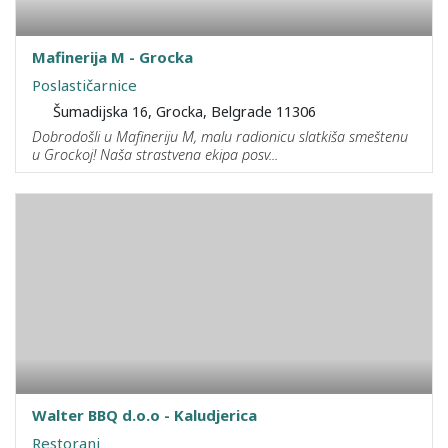
Mafinerija M - Grocka
Poslastičarnice
Šumadijska 16, Grocka, Belgrade 11306
Dobrodošli u Mafineriju M, malu radionicu slatkiša smeštenu
u Grockoj! Naša strastvena ekipa posv...
Walter BBQ d.o.o - Kaludjerica
Restorani