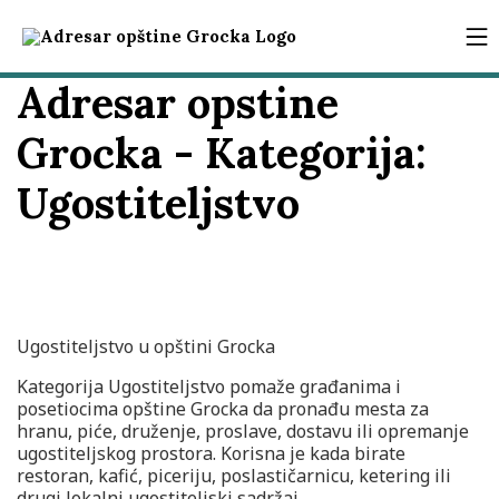
Adresar opstine
Grocka - Kategorija:
Ugostiteljstvo
Ugostiteljstvo u opštini Grocka
Kategorija Ugostiteljstvo pomaže građanima i
posetiocima opštine Grocka da pronađu mesta za
hranu, piće, druženje, proslave, dostavu ili opremanje
ugostiteljskog prostora. Korisna je kada birate
restoran, kafić, piceriju, poslastičarnicu, ketering ili
drugi lokalni ugostiteljski sadržaj.