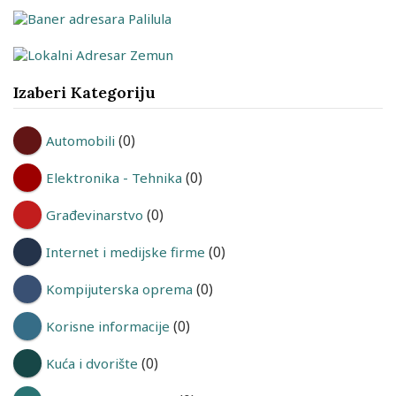
Izaberi Kategoriju
(0)
Automobili
(0)
Elektronika - Tehnika
(0)
Građevinarstvo
(0)
Internet i medijske firme
(0)
Kompijuterska oprema
(0)
Korisne informacije
(0)
Kuća i dvorište