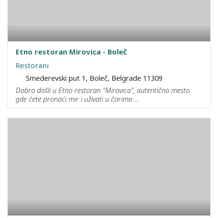
Etno restoran Mirovica - Boleč
Restorani
Smederevski put 1, Boleč, Belgrade 11309
Dobro došli u Etno restoran "Mirovica", autentično mesto
gde ćete pronaći mir i uživati u čarima ...