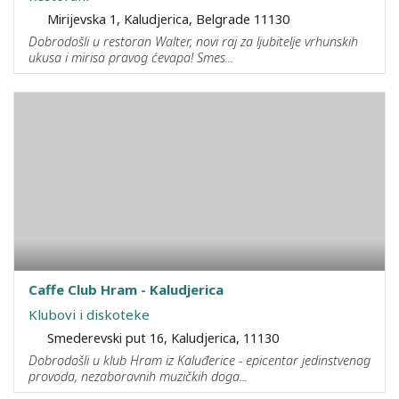
Mirijevska 1, Kaludjerica, Belgrade 11130
Dobrodošli u restoran Walter, novi raj za ljubitelje vrhunskih
ukusa i mirisa pravog ćevapa! Smes...
Caffe Club Hram - Kaludjerica
Klubovi i diskoteke
Smederevski put 16, Kaludjerica, 11130
Dobrodošli u klub Hram iz Kaluđerice - epicentar jedinstvenog
provoda, nezaboravnih muzičkih doga...