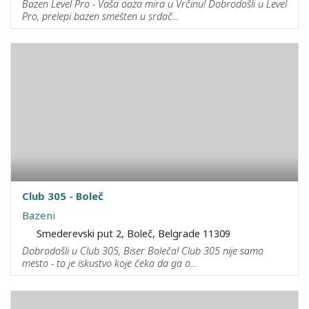
Bazen Level Pro - Vaša oaza mira u Vrčinu! Dobrodošli u Level
Pro, prelepi bazen smešten u srdač...
Club 305 - Boleč
Bazeni
Smederevski put 2, Boleč, Belgrade 11309
Dobrodošli u Club 305, Biser Boleča! Club 305 nije samo
mesto - to je iskustvo koje čeka da ga o...