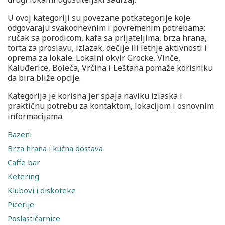
U ovoj kategoriji su povezane potkategorije koje
odgovaraju svakodnevnim i povremenim potrebama:
ručak sa porodicom, kafa sa prijateljima, brza hrana,
torta za proslavu, izlazak, dečije ili letnje aktivnosti i
oprema za lokale. Lokalni okvir Grocke, Vinče,
Kaluđerice, Boleča, Vrčina i Leštana pomaže korisniku
da bira bliže opcije.
Kategorija je korisna jer spaja naviku izlaska i
praktičnu potrebu za kontaktom, lokacijom i osnovnim
informacijama.
Bazeni
Brza hrana i kućna dostava
Caffe bar
Ketering
Klubovi i diskoteke
Picerije
Poslastičarnice