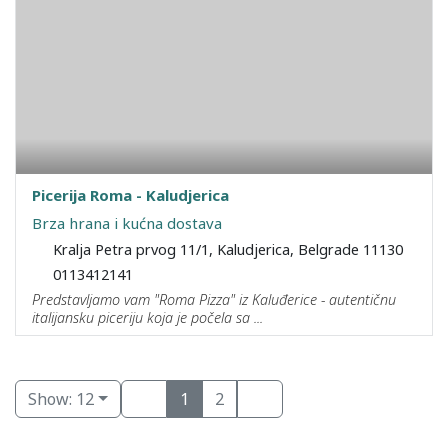
Picerija Roma - Kaludjerica
Brza hrana i kućna dostava
Kralja Petra prvog 11/1, Kaludjerica, Belgrade 11130
0113412141
Predstavljamo vam "Roma Pizza" iz Kaluđerice - autentičnu
italijansku piceriju koja je počela sa ...
Show: 12
1
2