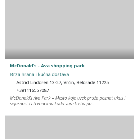
McDonald’s - Ava shopping park
Brza hrana i kućna dostava
Astrid Lindgren 13-27, Vrčin, Belgrade 11225
+381116557087
McDonald’s Ava Park – Mesto koje uvek pruža poznat ukus i
sigurnost U trenucima kada vam treba pa...