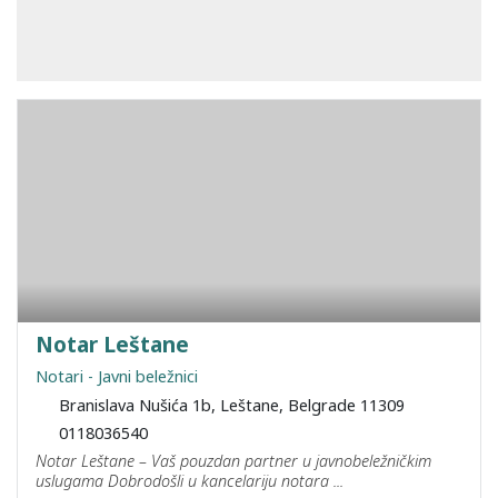
Notar Leštane
Notari - Javni beležnici
Branislava Nušića 1b, Leštane, Belgrade 11309
0118036540
Notar Leštane – Vaš pouzdan partner u javnobeležničkim
uslugama Dobrodošli u kancelariju notara ...