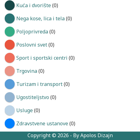
Kuća i dvorište
(0)
Nega kose, lica i tela
(0)
Poljoprivreda
(0)
Poslovni svet
(0)
Sport i sportski centri
(0)
Trgovina
(0)
Turizam i transport
(0)
Ugostiteljstvo
(0)
Usluge
(0)
Zdravstvene ustanove
(0)
Copyright © 2026 - By Apolos Dizajn