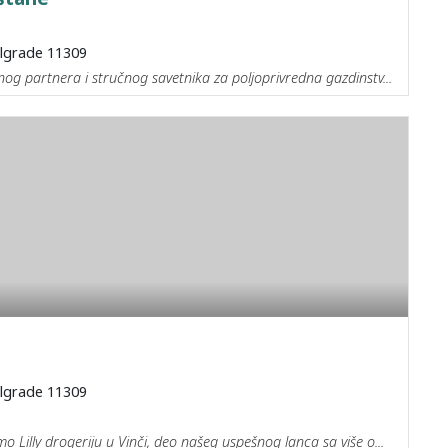
elgrade 11309
og partnera i stručnog savetnika za poljoprivredna gazdinstv...
elgrade 11309
Lilly drogeriju u Vinči, deo našeg uspešnog lanca sa više o...