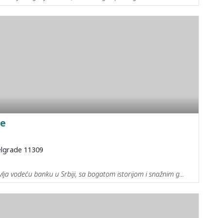
ne
elgrade 11309
lja vodeću banku u Srbiji, sa bogatom istorijom i snažnim g...