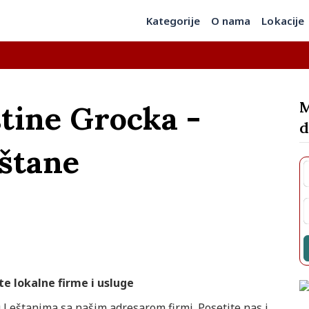
Kategorije
O nama
Lokacije
M
tine Grocka -
d
štane
te lokalne firme i usluge
u Leštanima sa našim adresarom firmi. Posetite nas i