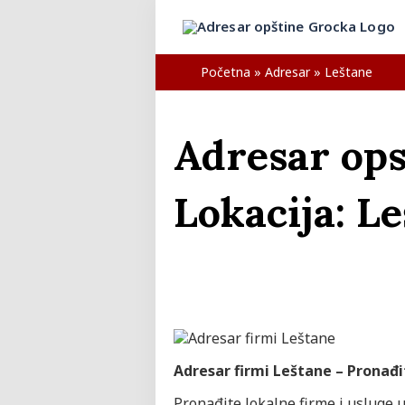
Početna
»
Adresar
»
Leštane
Adresar ops
Lokacija:
Le
Adresar firmi Leštane – Pronađi
Pronađite lokalne firme i usluge 