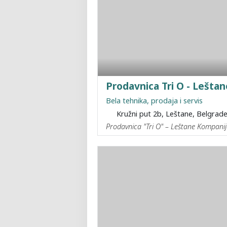
Prodavnica Tri O - Leštan
Bela tehnika, prodaja i servis
Kružni put 2b, Leštane, Belgrad
Prodavnica "Tri O" – Leštane Kompanija