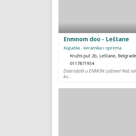
Enmnom doo - Leštane
Kupatila - keramika i oprema
Kružni put 2b, Leštane, Belgrad
0117871954
Dobrodošli u ENMON Leštane! Naš salo
ku...