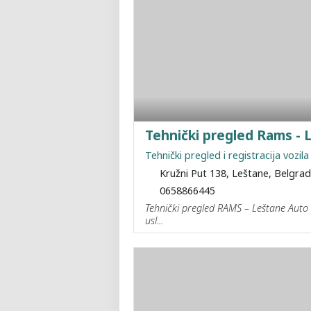
Tehnički pregled Rams - 
Tehnički pregled i registracija vozila
Kružni Put 138, Leštane, Belgra
0658866445
Tehnički pregled RAMS – Leštane Auto
usl...