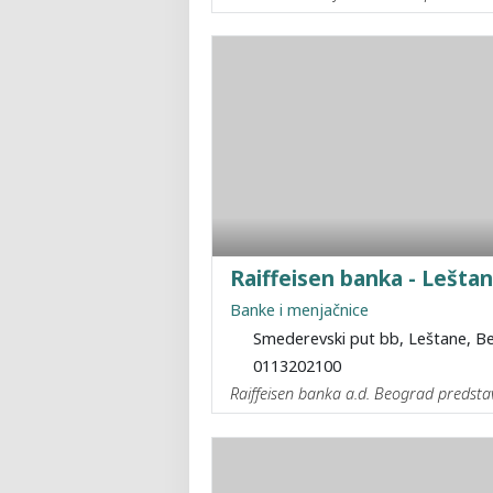
Raiffeisen banka - Lešta
Banke i menjačnice
Smederevski put bb, Leštane, B
0113202100
Raiffeisen banka a.d. Beograd predstav