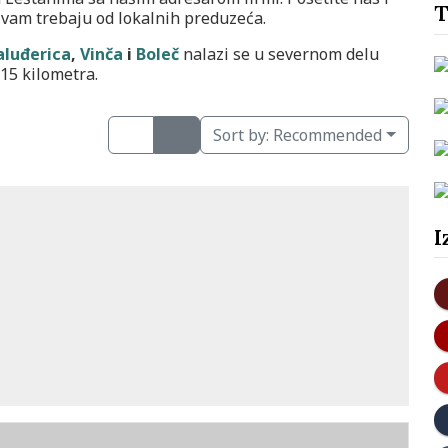
T
 vam trebaju od lokalnih preduzeća.
aluđerica
,
Vinča
i
Boleč
nalazi se u severnom delu
 15 kilometra.
Sort by:
Recommended
I