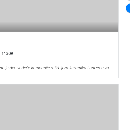
e 11309
n je deo vodeće kompanije u Srbiji za keramiku i opremu za