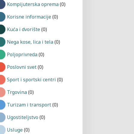
Kompijuterska oprema
(0)
Korisne informacije
(0)
Kuća i dvorište
(0)
Nega kose, lica i tela
(0)
Poljoprivreda
(0)
Poslovni svet
(0)
Sport i sportski centri
(0)
Trgovina
(0)
Turizam i transport
(0)
Ugostiteljstvo
(0)
Usluge
(0)