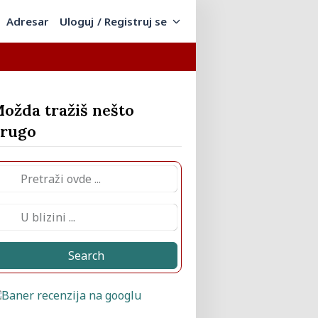
Adresar
Uloguj / Registruj se
ožda tražiš nešto
rugo
Search