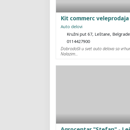
Kit commerc veleprodaja
Auto delovi
Kružni put 67, Leštane, Belgrad
0114427900
Dobrodošli u svet auto delova sa vrh
Nalazim...
Agrocentar "Stefan" - Le