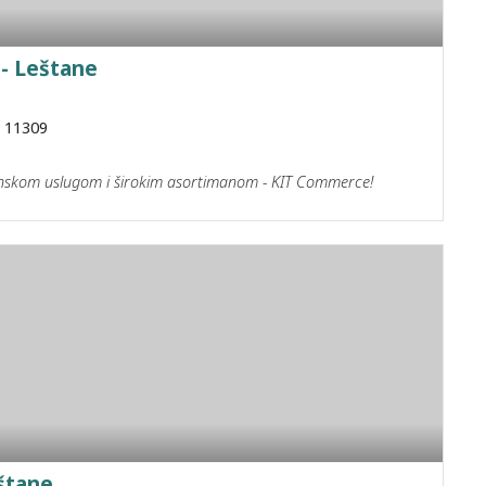
 - Leštane
e 11309
unskom uslugom i širokim asortimanom - KIT Commerce!
štane