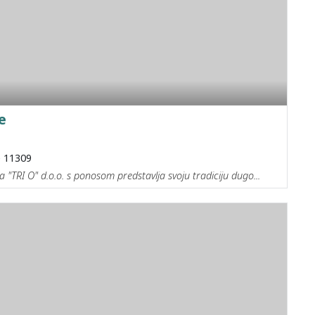
e
e 11309
 "TRI O" d.o.o. s ponosom predstavlja svoju tradiciju dugo...