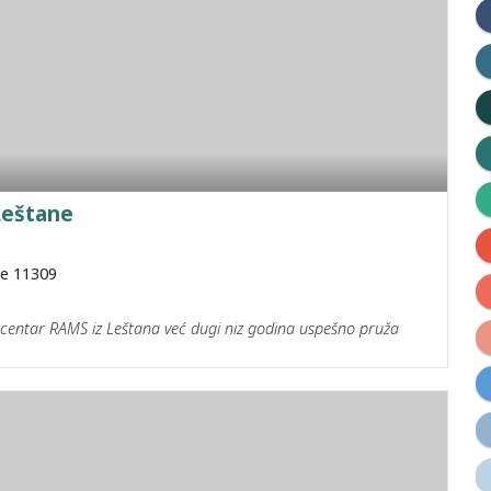
Leštane
de 11309
 centar RAMS iz Leštana već dugi niz godina uspešno pruža