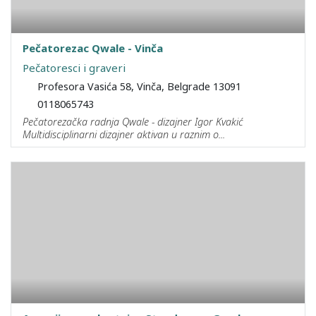
Pečatorezac Qwale - Vinča
Pečatoresci i graveri
Profesora Vasića 58, Vinča, Belgrade 13091
0118065743
Pečatorezačka radnja Qwale - dizajner Igor Kvakić
Multidisciplinarni dizajner aktivan u raznim o...