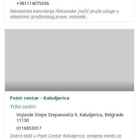
+381114075036
Advokatska kancelarija Aleksandar Jovčić pruža usluge u
oblastima: građanskog prava, naknade...
Point centar - Kaludjerica
Tržni centri
Vojvode Stepe Stepanovića 9, Kaludjerica, Belgrade
11130
0116853017
Dobro došli u Point Centar Kaludjerica, omiljeno mesto za