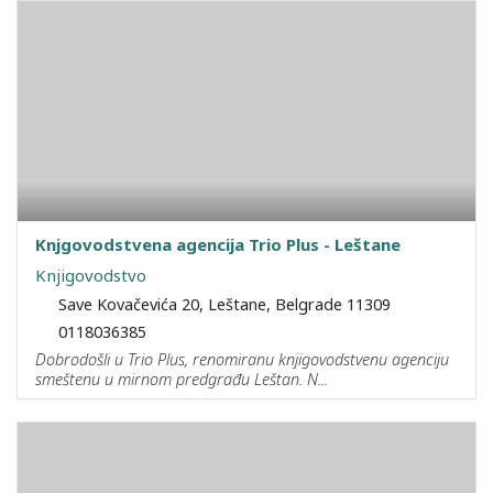
Knjgovodstvena agencija Trio Plus - Leštane
Knjigovodstvo
Save Kovačevića 20, Leštane, Belgrade 11309
0118036385
Dobrodošli u Trio Plus, renomiranu knjigovodstvenu agenciju
smeštenu u mirnom predgrađu Leštan. N...