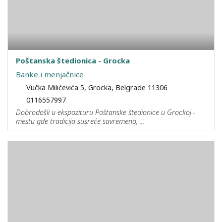
Poštanska štedionica - Grocka
Banke i menjačnice
Vučka Milićevića 5, Grocka, Belgrade 11306
0116557997
Dobrodošli u ekspozituru Poštanske štedionice u Grockoj -
mestu gde tradicija susreće savremeno, ...