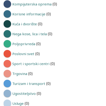
(0)
Kompijuterska oprema
(0)
Korisne informacije
(0)
Kuća i dvorište
(0)
Nega kose, lica i tela
(0)
Poljoprivreda
(0)
Poslovni svet
(0)
Sport i sportski centri
(0)
Trgovina
(0)
Turizam i transport
(0)
Ugostiteljstvo
(0)
Usluge