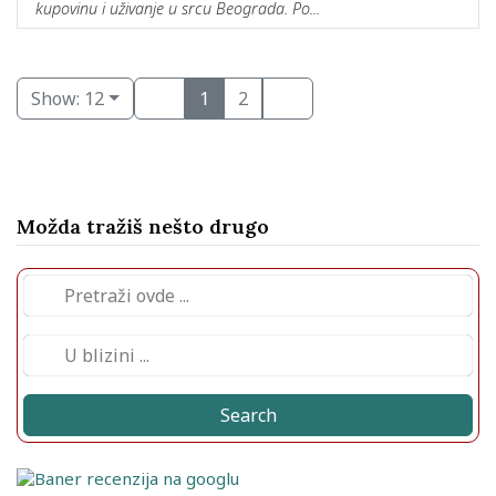
kupovinu i uživanje u srcu Beograda. Po...
Show: 12
1
2
Možda tražiš nešto drugo
Search