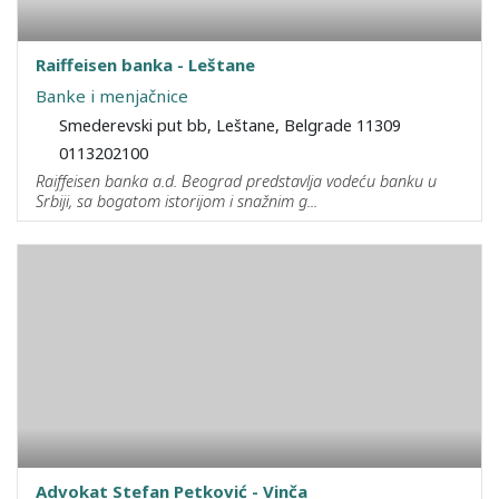
Raiffeisen banka - Leštane
Banke i menjačnice
Smederevski put bb, Leštane, Belgrade 11309
0113202100
Raiffeisen banka a.d. Beograd predstavlja vodeću banku u
Srbiji, sa bogatom istorijom i snažnim g...
Advokat Stefan Petković - Vinča