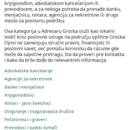
knjigovođom, advokatskom kancelarijom ili
prevodiocem, a za nekoga potreba da pronađe banku,
menjačnicu, notara, agenciju za nekretnine ili drugo
mesto za poslovnu podršku.
Ova kategorija u Adresaru Grocka služi kao lokalni
vodič kroz poslovne usluge na području opštine Grocka.
Opisi ne zamenjuju stručni pravni, finansijski ili
poslovni savet, već pomažu korisniku da razume gde
može da započne pretragu, šta da proveri pre kontakta
i kako da brže dođe do relevantnih informacija.
Advokatske kancelarije
Agencije za nekretnine
Banke i menjačnice
Knjigovodstvo
Notari - Javni beležnici
Osiguranje i osiguravajuća društva
Pečatoresci i graveri
Prevodioci i sudski tumači