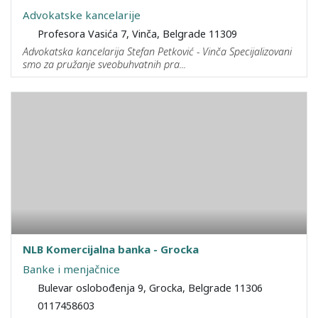
Advokatske kancelarije
Profesora Vasića 7, Vinča, Belgrade 11309
Advokatska kancelarija Stefan Petković - Vinča Specijalizovani
smo za pružanje sveobuhvatnih pra...
NLB Komercijalna banka - Grocka
Banke i menjačnice
Bulevar oslobođenja 9, Grocka, Belgrade 11306
0117458603