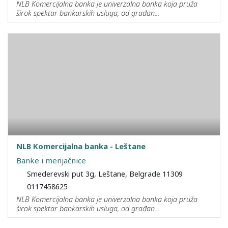
NLB Komercijalna banka je univerzalna banka koja pruža
širok spektar bankarskih usluga, od građan...
NLB Komercijalna banka - Leštane
Banke i menjačnice
Smederevski put 3g, Leštane, Belgrade 11309
0117458625
NLB Komercijalna banka je univerzalna banka koja pruža
širok spektar bankarskih usluga, od građan...