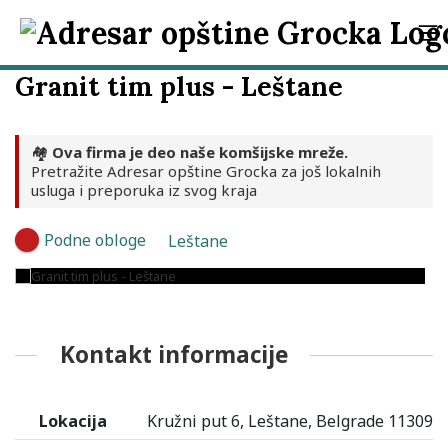
Granit tim plus - Leštane
🏘️
Ova firma je deo naše komšijske mreže.
Pretražite Adresar opštine Grocka za još lokalnih
usluga i preporuka iz svog kraja
Podne obloge
Leštane
Kontakt informacije
Lokacija
Kružni put 6, Leštane, Belgrade 11309