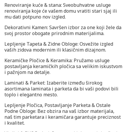
Renoviranje kuće & stana: Sveobuhvatne usluge
renoviranja koje će vašem domu vratiti stari sjaj ili
mu dati potpuno nov izgled.
Dekorativni Kamen: Savršen izbor za one koji žele da
svoj prostor obogate prirodnim materijalima.
Lepljenje Tapeta & Zidne Obloge: Osvežite izgled
vaših zidova modernim ili klasičnim dizajnom.
Keramičke Pločice & Keramika: Pružamo usluge
postavljanja keramičkih pločica sa velikim iskustvom
i pažnjom na detalje.
Laminati & Parket: Izaberite između širokog
asortimana laminata i parketa da bi vaši podovi bili
toplo i elegantno mesto.
Lepljenje Pločica, Postavljanje Parketa & Ostale
Podne Obloge: Bez obzira na vaš izbor materijala,
naš tim parketara i keramičara garantuje preciznost
i kvalitet.