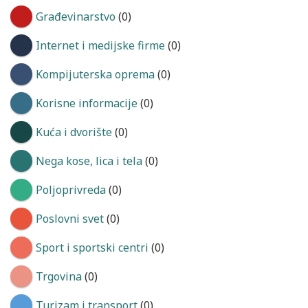
Građevinarstvo
(0)
Internet i medijske firme
(0)
Kompijuterska oprema
(0)
Korisne informacije
(0)
Kuća i dvorište
(0)
Nega kose, lica i tela
(0)
Poljoprivreda
(0)
Poslovni svet
(0)
Sport i sportski centri
(0)
Trgovina
(0)
Turizam i transport
(0)