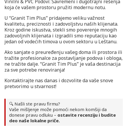
Vinilni & PVC Podovi: Savremeni i dugotrajni rešenja
koja će vašem prostoru pružiti modernu notu.
U “Granit Tim Plus” pridajemo veliku važnost
kvalitetu, preciznosti i zadovoljstvu naših klijenata.
Kroz godine iskustva, stekli smo poverenje mnogih
zadovoljnih klijenata i izgradili smo reputaciju kao
jedan od vodećih timova u ovom sektoru u Leštanu.
Ako sanjate o preuređenju vašeg doma ili prostora ili
tražite profesionalce za postavljanje podova i obloga,
ne tražite dalje. “Granit Tim Plus” je vaša destinacija
za sve potrebe renoviranja!
Kontaktirajte nas danas i dozvolite da vaše snove
pretvorimo u stvarnost!
🔍 Našli ste pravu firmu?
Vaše mišljenje može pomoći nekom komšiji da
donese pravu odluku –
ostavite recenziju i budite
deo naše lokalne priče.