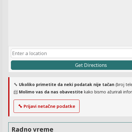
Get Directions
🔧
Ukoliko primetite da neki podatak nije tačan
(broj tel
📨
Molimo vas da nas obavestite
kako bismo ažurirali infor
🔧 Prijavi netačne podatke
Radno vreme