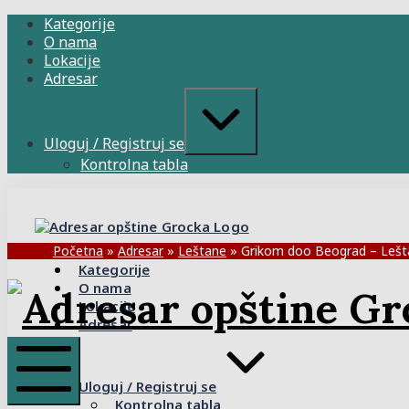
Skip
Kategorije
to
O nama
content
Lokacije
Adresar
Expand
/
Collapse
Uloguj / Registruj se
Kontrolna tabla
Adresar
opštine
Grocka
Početna
»
Adresar
»
Leštane
»
Grikom doo Beograd – Lešt
Kategorije
O nama
Lokacije
Adresar
Uloguj / Registruj se
Kontrolna tabla