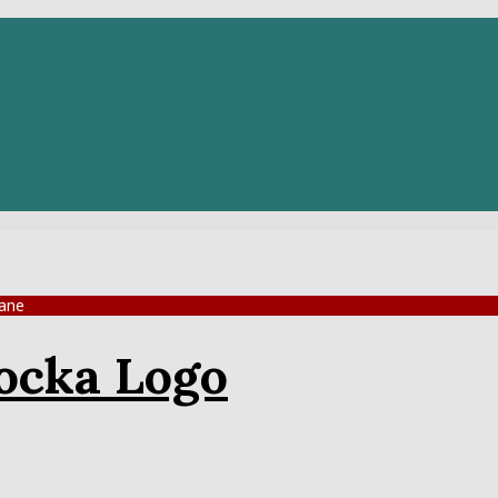
ane
Adresar
opštine