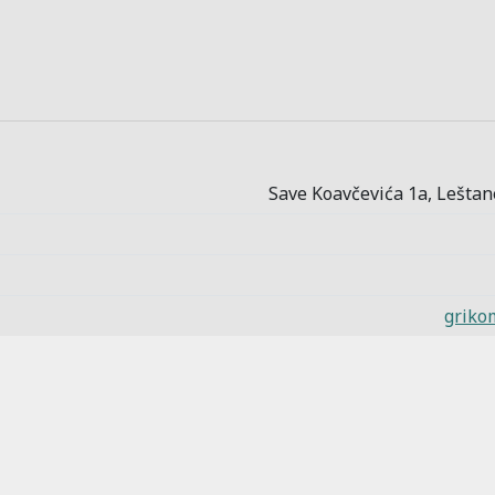
Save Koavčevića 1a, Leštan
griko