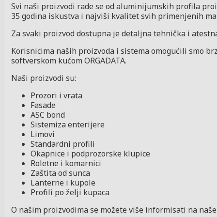
Svi naši proizvodi rade se od aluminijumskih profila pr
35 godina iskustva i najviši kvalitet svih primenjenih ma
Za svaki proizvod dostupna je detaljna tehnička i atest
Korisnicima naših proizvoda i sistema omogućili smo brzu
softverskom kućom ORGADATA.
Naši proizvodi su:
Prozori i vrata
Fasade
ASC bond
Sistemiza enterijere
Limovi
Standardni profili
Okapnice i podprozorske klupice
Roletne i komarnici
Zaštita od sunca
Lanterne i kupole
Profili po želji kupaca
O našim proizvodima se možete više informisati na naše