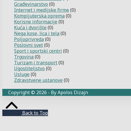
Građevinarstvo
(0)
Internet i medijske firme
(0)
Kompijuterska oprema
(0)
Korisne informacije
(0)
Kuća i dvorište
(0)
Nega kose, lica i tela
(0)
Poljoprivreda
(0)
Poslovni svet
(0)
Sport i sportski centri
(0)
Trgovina
(0)
Turizam i transport
(0)
Ugostiteljstvo
(0)
Usluge
(0)
Zdravstvene ustanove
(0)
Copyright © 2026 - By Apolos Dizajn
Back to Top