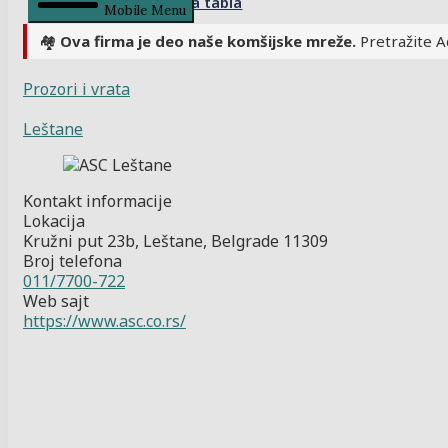
Kontrolna tabla
Mobile Menu
🏘️
Ova firma je deo naše komšijske mreže.
Pretražite A
Prozori i vrata
Leštane
Kontakt informacije
Lokacija
Kružni put 23b, Leštane, Belgrade 11309
Broj telefona
011/7700-722
Web sajt
https://www.asc.co.rs/