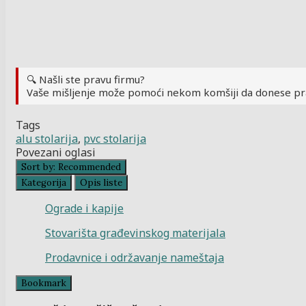
🔍 Našli ste pravu firmu?
Vaše mišljenje može pomoći nekom komšiji da donese pr
Tags
alu stolarija
,
pvc stolarija
Povezani oglasi
Sort by:
Recommended
Kategorija
Opis liste
Ograde i kapije
Stovarišta građevinskog materijala
Prodavnice i održavanje nameštaja
Bookmark