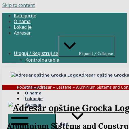
Skip to content
Kategorije
O nama
Lokacije
Adresar
Uloguj / Registruj se
Expand / Collapse
Kontrolna tabla
Adresar opštine Grock
Kategorije
Početna
»
Adresar
»
Leštane
»
Aluminium Sistems and Con
O nama
Lokacije
Adresar
Uloguj / Registruj se
Aluminium Sistems and Construc