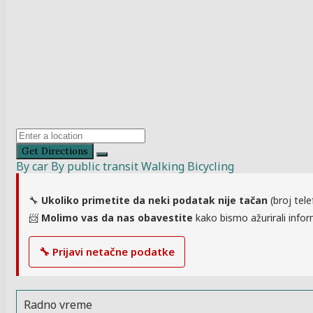
Get Directions
By car
By public transit
Walking
Bicycling
🔧
Ukoliko primetite da neki podatak nije tačan
(broj tele
📨
Molimo vas da nas obavestite
kako bismo ažurirali infor
🔧 Prijavi netačne podatke
Radno vreme