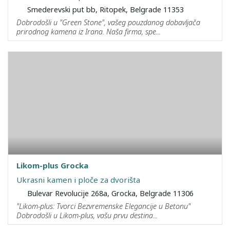
Smederevski put bb, Ritopek, Belgrade 11353
Dobrodošli u "Green Stone", vašeg pouzdanog dobavljača
prirodnog kamena iz Irana. Naša firma, spe...
Likom-plus Grocka
Ukrasni kamen i ploče za dvorišta
Bulevar Revolucije 268a, Grocka, Belgrade 11306
"Likom-plus: Tvorci Bezvremenske Elegancije u Betonu"
Dobrodošli u Likom-plus, vašu prvu destina...