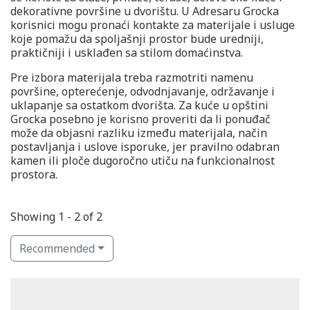
dekorativne površine u dvorištu. U Adresaru Grocka
korisnici mogu pronaći kontakte za materijale i usluge
koje pomažu da spoljašnji prostor bude uredniji,
praktičniji i usklađen sa stilom domaćinstva.
Pre izbora materijala treba razmotriti namenu
površine, opterećenje, odvodnjavanje, održavanje i
uklapanje sa ostatkom dvorišta. Za kuće u opštini
Grocka posebno je korisno proveriti da li ponuđač
može da objasni razliku između materijala, način
postavljanja i uslove isporuke, jer pravilno odabran
kamen ili ploče dugoročno utiču na funkcionalnost
prostora.
Showing 1 - 2 of 2
Recommended