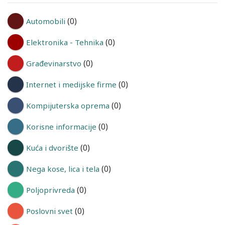
(0)
Automobili
(0)
Elektronika - Tehnika
(0)
Građevinarstvo
(0)
Internet i medijske firme
(0)
Kompijuterska oprema
(0)
Korisne informacije
(0)
Kuća i dvorište
(0)
Nega kose, lica i tela
(0)
Poljoprivreda
(0)
Poslovni svet