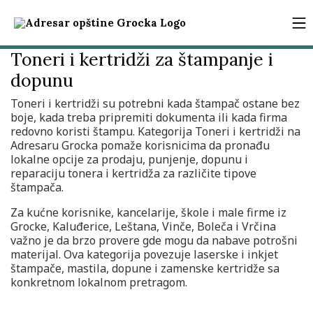
Toneri i kertridži za štampanje i
dopunu
Toneri i kertridži su potrebni kada štampač ostane bez
boje, kada treba pripremiti dokumenta ili kada firma
redovno koristi štampu. Kategorija Toneri i kertridži na
Adresaru Grocka pomaže korisnicima da pronađu
lokalne opcije za prodaju, punjenje, dopunu i
reparaciju tonera i kertridža za različite tipove
štampača.
Za kućne korisnike, kancelarije, škole i male firme iz
Grocke, Kaluđerice, Leštana, Vinče, Boleča i Vrčina
važno je da brzo provere gde mogu da nabave potrošni
materijal. Ova kategorija povezuje laserske i inkjet
štampače, mastila, dopune i zamenske kertridže sa
konkretnom lokalnom pretragom.