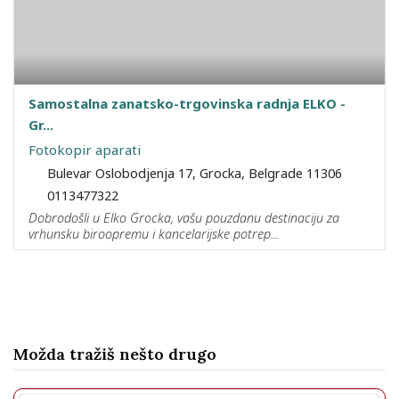
Samostalna zanatsko-trgovinska radnja ELKO -
Gr...
Fotokopir aparati
Bulevar Oslobodjenja 17, Grocka, Belgrade 11306
0113477322
Dobrodošli u Elko Grocka, vašu pouzdanu destinaciju za
vrhunsku biroopremu i kancelarijske potrep...
Možda tražiš nešto drugo