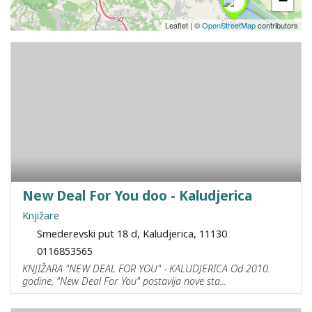
−
Leaflet
|
©
OpenStreetMap
contributors
New Deal For You doo - Kaludjerica
Knjižare
Smederevski put 18 d, Kaludjerica, 11130
0116853565
KNJIŽARA "NEW DEAL FOR YOU" - KALUDJERICA Od 2010.
godine, "New Deal For You" postavlja nove sta...