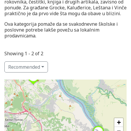
rokovnika, čestitki, knjiga i drugih artikala, zavisno od
ponude. Za građane Grocke, Kaluđerice, Leštana i Vinče
praktično je da prvo vide šta mogu da obave u blizini.
Ova kategorija pomaže da se svakodnevne školske i
poslovne potrebe lakše povežu sa lokalnim
prodavnicama.
Showing 1 - 2 of 2
Recommended
+