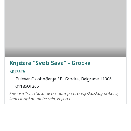
Knjižara "Sveti Sava" - Grocka
Knjižare
Bulevar Oslobođenja 3B, Grocka, Belgrade 11306
0118501265
Knjižara "Sveti Sava" je poznata po prodaji školskog pribora,
kancelarijskog materijala, knjiga i...