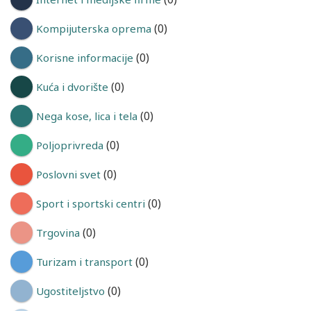
(0)
Kompijuterska oprema
(0)
Korisne informacije
(0)
Kuća i dvorište
(0)
Nega kose, lica i tela
(0)
Poljoprivreda
(0)
Poslovni svet
(0)
Sport i sportski centri
(0)
Trgovina
(0)
Turizam i transport
(0)
Ugostiteljstvo