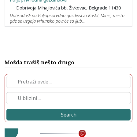
Dobrivoja Mihajlovića bb, Živkovac, Belgrade 11430
Dobrodošli na Poljoprivredno gazdinstvo Kostić-Minić, mesto
gde se uzgaja vrhunsko povrće sa ljub...
Možda tražiš nešto drugo
Search