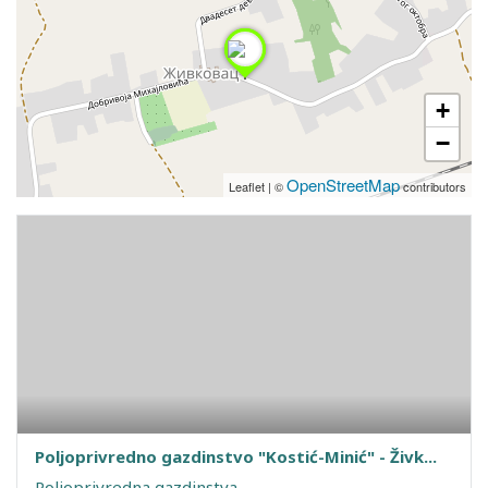
+
−
OpenStreetMap
Leaflet
|
©
contributors
Poljoprivredno gazdinstvo "Kostić-Minić" - Živk...
Poljoprivredna gazdinstva