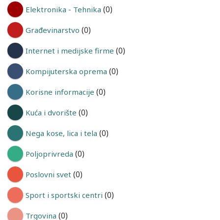
(0)
Elektronika - Tehnika
(0)
Građevinarstvo
(0)
Internet i medijske firme
(0)
Kompijuterska oprema
(0)
Korisne informacije
(0)
Kuća i dvorište
(0)
Nega kose, lica i tela
(0)
Poljoprivreda
(0)
Poslovni svet
(0)
Sport i sportski centri
(0)
Trgovina