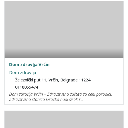
Dom zdravlja Vrčin
Dom zdravlja
Železnički put 11, Vrčin, Belgrade 11224
0118055474
Dom zdravlja Vrčin – Zdravstvena zaštita za celu porodicu
Zdravstvena stanica Grocka nudi širok s...