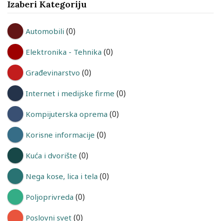
Izaberi Kategoriju
(0)
Automobili
(0)
Elektronika - Tehnika
(0)
Građevinarstvo
(0)
Internet i medijske firme
(0)
Kompijuterska oprema
(0)
Korisne informacije
(0)
Kuća i dvorište
(0)
Nega kose, lica i tela
(0)
Poljoprivreda
(0)
Poslovni svet