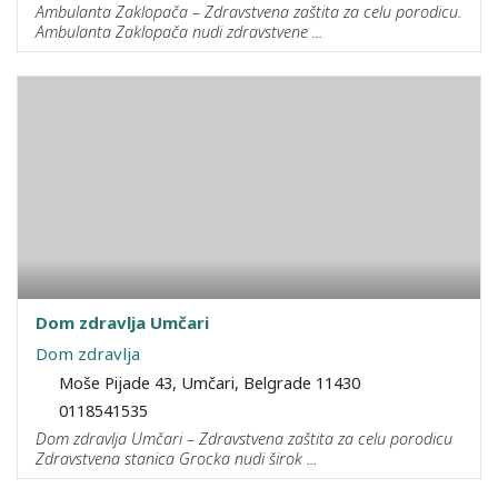
Ambulanta Zaklopača – Zdravstvena zaštita za celu porodicu.
Ambulanta Zaklopača nudi zdravstvene ...
Dom zdravlja Umčari
Dom zdravlja
Moše Pijade 43, Umčari, Belgrade 11430
0118541535
Dom zdravlja Umčari – Zdravstvena zaštita za celu porodicu
Zdravstvena stanica Grocka nudi širok ...