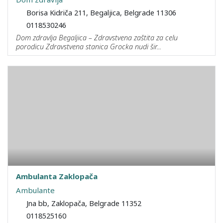
Borisa Kidriča 211, Begaljica, Belgrade 11306
0118530246
Dom zdravlja Begaljica – Zdravstvena zaštita za celu
porodicu Zdravstvena stanica Grocka nudi šir...
Ambulanta Zaklopača
Ambulante
Jna bb, Zaklopača, Belgrade 11352
0118525160