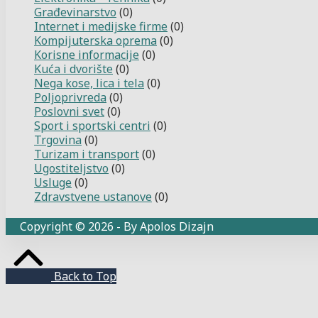
Građevinarstvo
(0)
Internet i medijske firme
(0)
Kompijuterska oprema
(0)
Korisne informacije
(0)
Kuća i dvorište
(0)
Nega kose, lica i tela
(0)
Poljoprivreda
(0)
Poslovni svet
(0)
Sport i sportski centri
(0)
Trgovina
(0)
Turizam i transport
(0)
Ugostiteljstvo
(0)
Usluge
(0)
Zdravstvene ustanove
(0)
Copyright © 2026 - By Apolos Dizajn
Back to Top