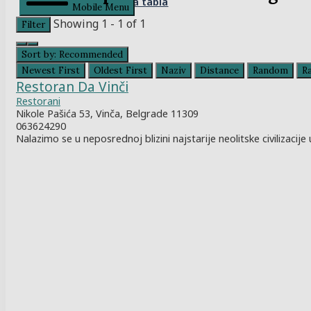
Kontrolna tabla
Mobile Menu
Showing 1 - 1 of 1
Filter
Sort by:
Recommended
Newest First
Oldest First
Naziv
Distance
Random
R
Restoran Da Vinči
Restorani
Nikole Pašića 53, Vinča, Belgrade 11309
063624290
Nalazimo se u neposrednoj blizini najstarije neolitske civilizacije u