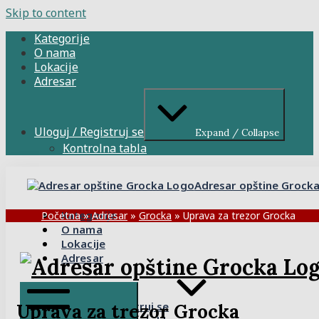
Skip to content
Kategorije
O nama
Lokacije
Adresar
Uloguj / Registruj se
Expand / Collapse
Kontrolna tabla
Adresar opštine Grock
Kategorije
Početna
»
Adresar
»
Grocka
»
Uprava za trezor Grocka
O nama
Lokacije
Adresar
Uloguj / Registruj se
Uprava za trezor Grocka