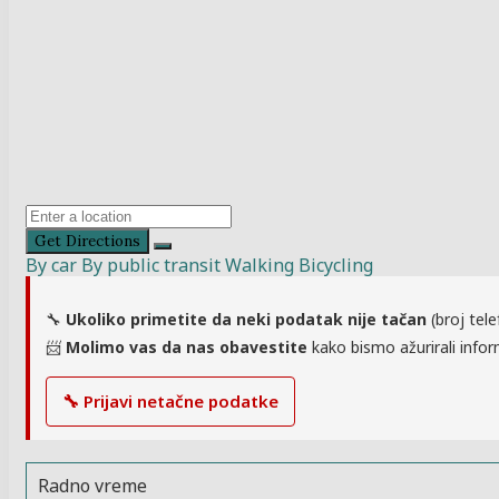
Get Directions
By car
By public transit
Walking
Bicycling
🔧
Ukoliko primetite da neki podatak nije tačan
(broj tele
📨
Molimo vas da nas obavestite
kako bismo ažurirali infor
🔧 Prijavi netačne podatke
Radno vreme