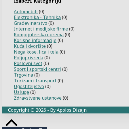
Izaberi Kategoriju
Automobili
(0)
Elektronika - Tehnika
(0)
Građevinarstvo
(0)
Internet i medijske firme
(0)
Kompijuterska oprema
(0)
Korisne informacije
(0)
Kuća i dvorište
(0)
Nega kose, lica i tela
(0)
Poljoprivreda
(0)
Poslovni svet
(0)
Sport i sportski centri
(0)
Trgovina
(0)
Turizam i transport
(0)
Ugostiteljstvo
(0)
Usluge
(0)
Zdravstvene ustanove
(0)
Copyright © 2026 - By Apolos Dizajn