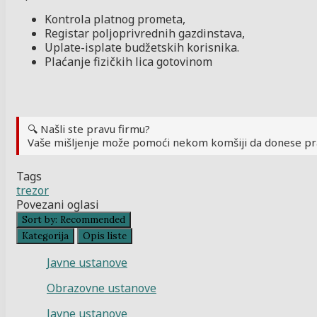
Kontrola platnog prometa,
Registar poljoprivrednih gazdinstava,
Uplate-isplate budžetskih korisnika.
Plaćanje fizičkih lica gotovinom
🔍 Našli ste pravu firmu?
Vaše mišljenje može pomoći nekom komšiji da donese pr
Tags
trezor
Povezani oglasi
Sort by:
Recommended
Kategorija
Opis liste
Javne ustanove
Obrazovne ustanove
Javne ustanove