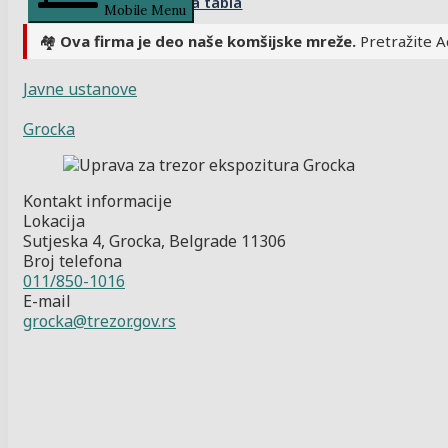
Kontrolna tabla
Mobile Menu
🏘️
Ova firma je deo naše komšijske mreže.
Pretražite A
Javne ustanove
Grocka
Kontakt informacije
Lokacija
Sutjeska 4, Grocka, Belgrade 11306
Broj telefona
011/850-1016
E-mail
grocka@trezor.gov.rs