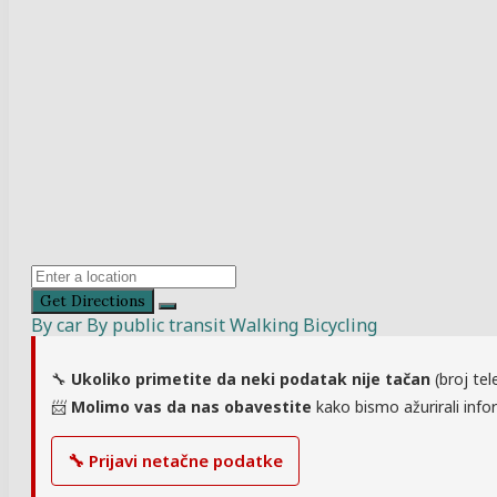
Get Directions
By car
By public transit
Walking
Bicycling
🔧
Ukoliko primetite da neki podatak nije tačan
(broj tel
📨
Molimo vas da nas obavestite
kako bismo ažurirali infor
🔧 Prijavi netačne podatke