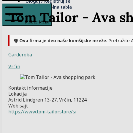
Uloguj / Registruj se
Kontrolna tabla
Tom Tailor - Ava s
Mobile Menu
🏘️
Ova firma je deo naše komšijske mreže.
Pretražite A
Garderoba
Vrčin
Kontakt informacije
Lokacija
Astrid Lindgren 13-27, Vrčin, 11224
Web sajt
https://www.tom-tailor.store/sr