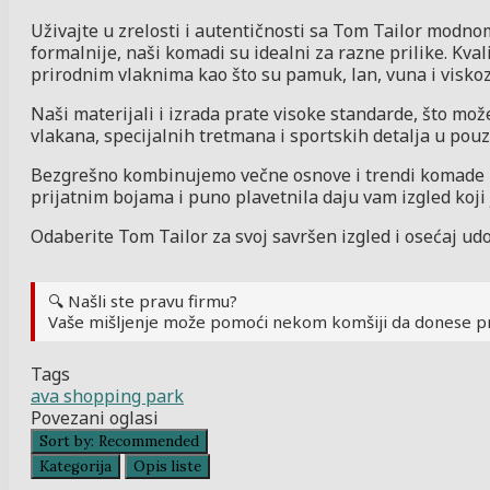
Uživajte u zrelosti i autentičnosti sa Tom Tailor modnom
formalnije, naši komadi su idealni za razne prilike. Kv
prirodnim vlaknima kao što su pamuk, lan, vuna i viskoz
Naši materijali i izrada prate visoke standarde, što može
vlakana, specijalnih tretmana i sportskih detalja u pou
Bezgrešno kombinujemo večne osnove i trendi komade kak
prijatnim bojama i puno plavetnila daju vam izgled koji 
Odaberite Tom Tailor za svoj savršen izgled i osećaj udob
🔍 Našli ste pravu firmu?
Vaše mišljenje može pomoći nekom komšiji da donese p
Tags
ava shopping park
Povezani oglasi
Sort by:
Recommended
Kategorija
Opis liste