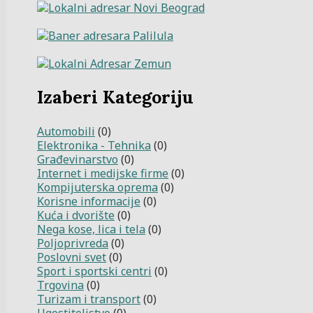
Izaberi Kategoriju
Automobili
(0)
Elektronika - Tehnika
(0)
Građevinarstvo
(0)
Internet i medijske firme
(0)
Kompijuterska oprema
(0)
Korisne informacije
(0)
Kuća i dvorište
(0)
Nega kose, lica i tela
(0)
Poljoprivreda
(0)
Poslovni svet
(0)
Sport i sportski centri
(0)
Trgovina
(0)
Turizam i transport
(0)
Ugostiteljstvo
(0)