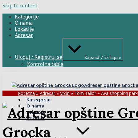
Skip to content
Kategorije
O nama
Lokacije
Adresar
Uloguj / Registruj se
Expand / Collapse
Kontrolna tabla
Adresar opštine Grock
Početna
»
Adresar
»
Vrčin
»
Tom Tailor – Ava shopping park
Kategorije
O nama
Lokacije
Adresar
Grocka