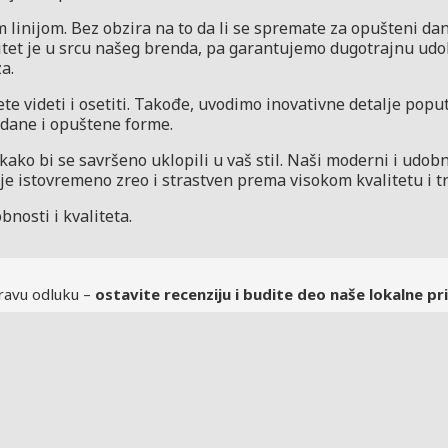
 linijom. Bez obzira na to da li se spremate za opušteni dan
alitet je u srcu našeg brenda, pa garantujemo dugotrajnu ud
a.
te videti i osetiti. Takođe, uvodimo inovativne detalje poput
zdane i opuštene forme.
o bi se savršeno uklopili u vaš stil. Naši moderni i udobn
je istovremeno zreo i strastven prema visokom kvalitetu i tr
nosti i kvaliteta.
ravu odluku –
ostavite recenziju i budite deo naše lokalne pri