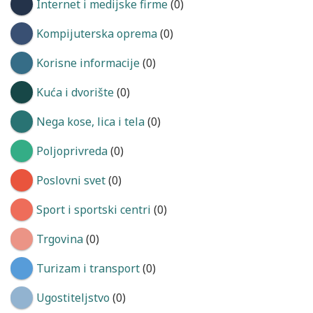
Internet i medijske firme
(0)
Kompijuterska oprema
(0)
Korisne informacije
(0)
Kuća i dvorište
(0)
Nega kose, lica i tela
(0)
Poljoprivreda
(0)
Poslovni svet
(0)
Sport i sportski centri
(0)
Trgovina
(0)
Turizam i transport
(0)
Ugostiteljstvo
(0)