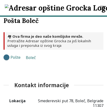
Pošta Boleč
🏘️
Ova firma je deo naše komšijske mreže.
Pretražite Adresar opštine Grocka za još lokalnih
usluga i preporuka iz svog kraja
Pošte
Boleč
Kontakt informacije
Lokacija
Smederevski put 78, Boleč, Belgrade
11307