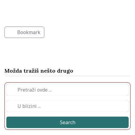
Javne ustanove
Obrazovne ustanove
Javne ustanove
Bookmark
Možda tražiš nešto drugo
Search