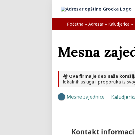
Početna
»
Adresar
»
Kaludjerica
»
Mesna zajed
🏘️
Ova firma je deo naše komšij
lokalnih usluga i preporuka iz svo
Mesne zajednice
Kaludjeric
Kontakt informaci