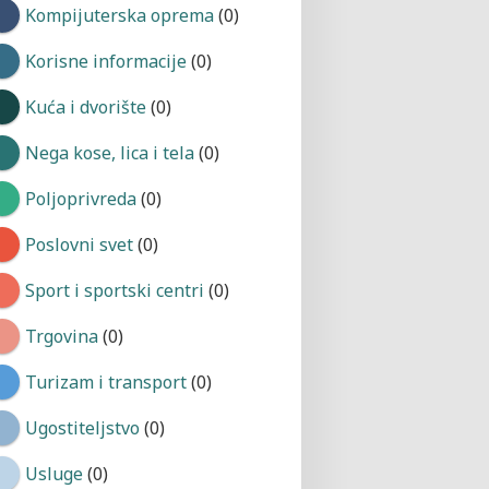
Kompijuterska oprema
(0)
Korisne informacije
(0)
Kuća i dvorište
(0)
Nega kose, lica i tela
(0)
Poljoprivreda
(0)
Poslovni svet
(0)
Sport i sportski centri
(0)
Trgovina
(0)
Turizam i transport
(0)
Ugostiteljstvo
(0)
Usluge
(0)