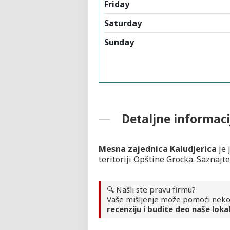
Friday
Saturday
Sunday
Detaljne informaci
Mesna zajednica Kaludjerica
je 
teritoriji Opštine Grocka. Saznajte
🔍 Našli ste pravu firmu?
Vaše mišljenje može pomoći neko
recenziju i budite deo naše lokal