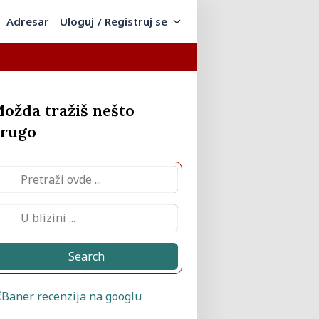
Adresar
Uloguj / Registruj se
ožda tražiš nešto
rugo
Search