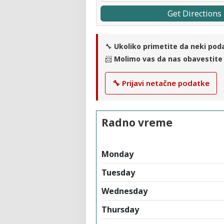
Get Directions
🔧
Ukoliko primetite da neki pod
📨
Molimo vas da nas obavestite
🔧 Prijavi netačne podatke
Radno vreme
Monday
Tuesday
Wednesday
Thursday