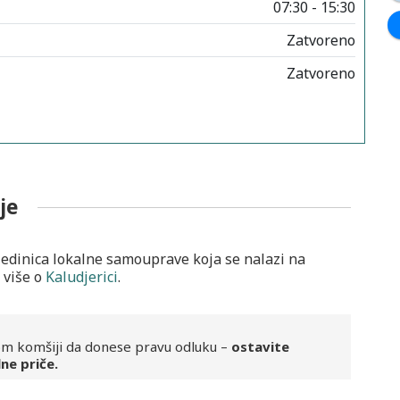
07:30 - 15:30
Zatvoreno
Zatvoreno
je
jedinica lokalne samouprave koja se nalazi na
 više o
Kaludjerici
.
m komšiji da donese pravu odluku –
ostavite
ne priče.