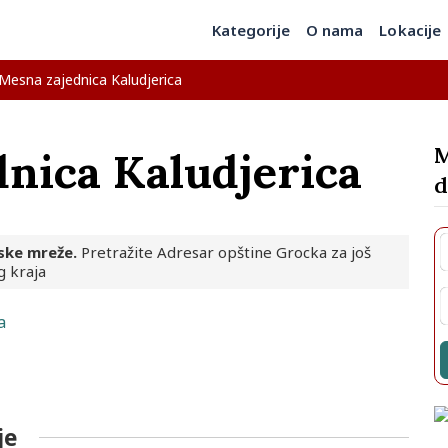
Kategorije
O nama
Lokacije
Mesna zajednica Kaludjerica
M
nica Kaludjerica
d
ske mreže.
Pretražite Adresar opštine Grocka za još
g kraja
a
je