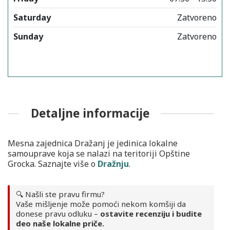
Saturday
Zatvoreno
Sunday
Zatvoreno
Detaljne informacije
Mesna zajednica Dražanj je jedinica lokalne
samouprave koja se nalazi na teritoriji Opštine
Grocka. Saznajte više o
Dražnju
.
🔍 Našli ste pravu firmu?
Vaše mišljenje može pomoći nekom komšiji da
donese pravu odluku –
ostavite recenziju i budite
deo naše lokalne priče.