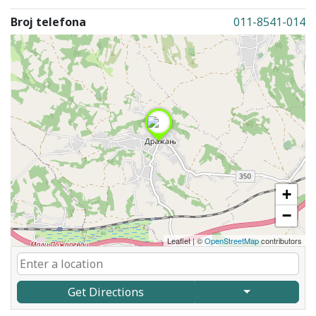
Broj telefona
011-8541-014
+
−
Leaflet
|
©
OpenStreetMap
contributors
Get Directions