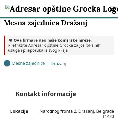
Mesna zajednica Dražanj
🏘️
Ova firma je deo naše komšijske mreže.
Pretražite Adresar opštine Grocka za još lokalnih
usluga i preporuka iz svog kraja
Mesne zajednice
Dražanj
Kontakt informacije
Lokacija
Narodnog fronta 2, Dražanj, Belgrade
11430