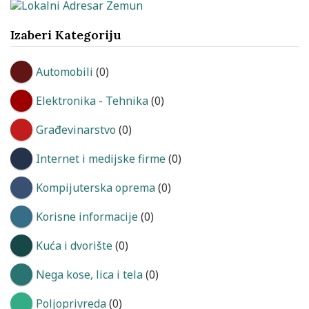
Izaberi Kategoriju
Automobili
(0)
Elektronika - Tehnika
(0)
Građevinarstvo
(0)
Internet i medijske firme
(0)
Kompijuterska oprema
(0)
Korisne informacije
(0)
Kuća i dvorište
(0)
Nega kose, lica i tela
(0)
Poljoprivreda
(0)