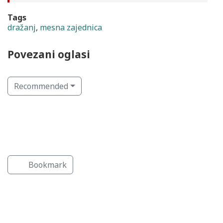
Tags
dražanj
,
mesna zajednica
Povezani oglasi
Recommended
Javne ustanove
Obrazovne ustanove
Javne ustanove
Bookmark