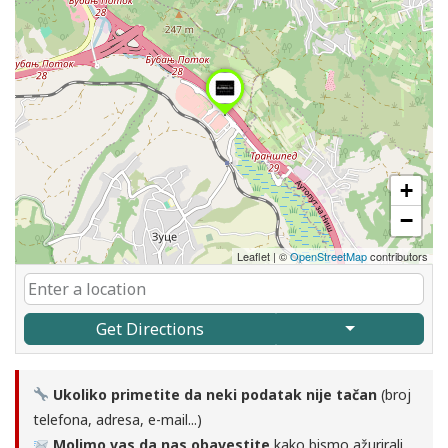
+
−
Leaflet
|
©
OpenStreetMap
contributors
Get Directions
Ukoliko primetite da neki podatak nije tačan
(broj
telefona, adresa, e-mail...)
Molimo vas da nas obavestite
kako bismo ažurirali