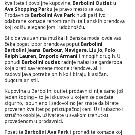
kvaliteta i povoljne kupovine,
Barbolini Outlet
u
Ava Shopping Parku
je pravo mesto za vas.
Prodavnica
Barbolini Ava Park
nudi pažljivo
odabrane komade renomiranih italijanskih brendova
koji odišu elegancijom i udobnošću.
Bilo da vas zanima muška ili ženska moda, ovde vas
čeka bogat izbor brendova poput
Barbolini
,
Barbolini Jeans
,
Barbour
,
Navigare
,
Liu Jo
,
Polo
Ralph Lauren
,
Emporio Armani
i mnogih drugih. U
ponudi
Barbolini outlet
radnje nalazi se garderoba
koja prati savremene modne trendove, ali i
zadovoljava potrebe onih koji biraju klasičan,
dugotrajan stil.
Kupovina u Barbolini outlet prodavnici nije samo još
jedan šoping – to je iskustvo u kojem se osećate
sigurno, ispunjeno i zadovoljno jer znate da birate
proveren kvalitet po pristupačnoj ceni. Uz ljubazno i
stručno osoblje, uživaćete u svakom trenutku
provedenom u prodavnici.
Posetite
Barbolini Ava Park
i pronađite komade koji