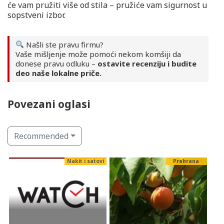
će vam pružiti više od stila – pružiće vam sigurnost u
sopstveni izbor.
Našli ste pravu firmu?
Vaše mišljenje može pomoći nekom komšiji da
donese pravu odluku –
ostavite recenziju i budite
deo naše lokalne priče.
Povezani oglasi
Recommended
a
Nakit i satovi
Prehrana