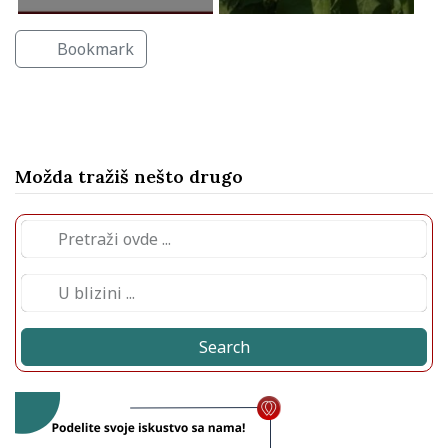
Bookmark
Možda tražiš nešto drugo
Search