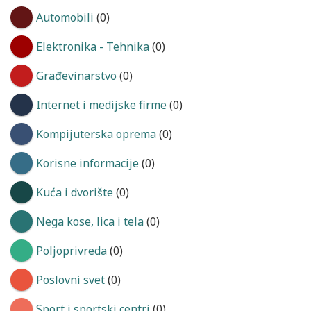
Automobili
(0)
Elektronika - Tehnika
(0)
Građevinarstvo
(0)
Internet i medijske firme
(0)
Kompijuterska oprema
(0)
Korisne informacije
(0)
Kuća i dvorište
(0)
Nega kose, lica i tela
(0)
Poljoprivreda
(0)
Poslovni svet
(0)
Sport i sportski centri
(0)