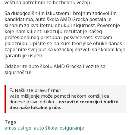
veština potrebnih za bezbednu vožnju.
Sa dugogodišnjim iskustvom i brojnim zadovoljim
kandidatima, auto škola AMD Grocka postala je
sinonim za kvalitetnu obuku i sigurnost. Poverenje
koje nam klijenti ukazuju rezultat je našeg
profesionalnog pristupa i posvećenosti svakom
polazniku. Upišite se na kurs teorijske obuke danas i
započnite svoj put ka vozačkoj dozvoli sa školom koja
garantuje uspeh.
Odaberite auto školu AMD Grocka i vozite sa
sigurnošću!
🔍 Našli ste pravu firmu?
Vaše mišljenje može pomoći nekom komšiji da
donese pravu odluku –
ostavite recenziju i budite
deo naše lokalne priče.
Tags
amss uslige
,
auto škola
,
osiguranje