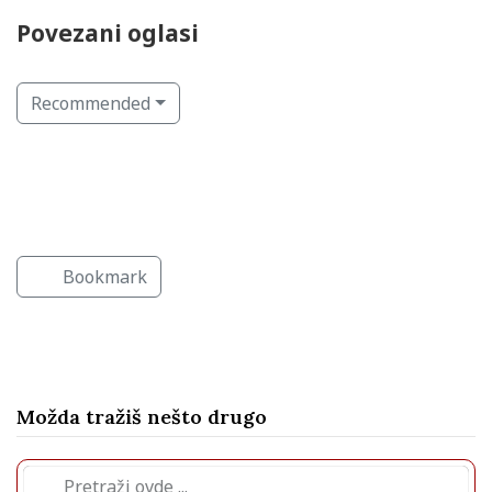
Povezani oglasi
Recommended
Auto perionice
Osiguranje i osiguravajuća društva
Auto škola
Bookmark
Možda tražiš nešto drugo