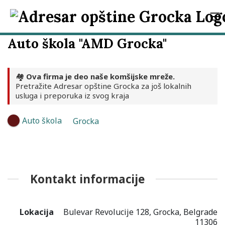
Auto škola "AMD Grocka"
🏘️
Ova firma je deo naše komšijske mreže.
Pretražite Adresar opštine Grocka za još lokalnih
usluga i preporuka iz svog kraja
Auto škola
Grocka
Kontakt informacije
Lokacija
Bulevar Revolucije 128, Grocka, Belgrade
11306