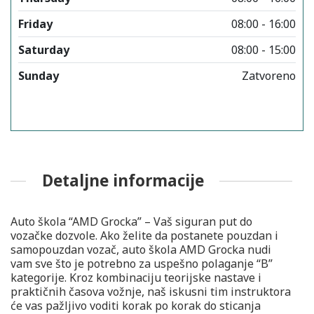
Friday
08:00 - 16:00
Saturday
08:00 - 15:00
Sunday
Zatvoreno
Detaljne informacije
Auto škola “AMD Grocka” – Vaš siguran put do
vozačke dozvole. Ako želite da postanete pouzdan i
samopouzdan vozač, auto škola AMD Grocka nudi
vam sve što je potrebno za uspešno polaganje “B”
kategorije. Kroz kombinaciju teorijske nastave i
praktičnih časova vožnje, naš iskusni tim instruktora
će vas pažljivo voditi korak po korak do sticanja